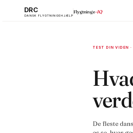
DRC
Flygtninge
-IQ
DANSK FLYGTNINGEHJÆLP
TEST DIN VIDEN 
Hva
verd
De fleste dans
os se, hvor go