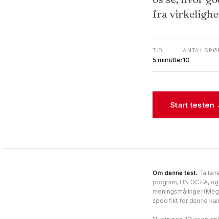
fra virkeligh
TID
ANTAL SPØ
5 minutter
10
Start testen
Om denne test.
Tallen
program, UN OCHA, og D
meningsmålinger (Mega
specifikt for denne k