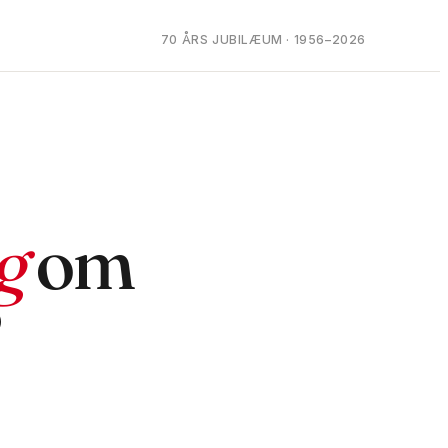
70 ÅRS JUBILÆUM · 1956–2026
g
om
?