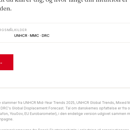
eden.
RGSMÅL
KILDER
UNHCR · MMC · DRC
 →
e stammer fra UNHCR Mid-Year Trends 2025, UNHCR Global Trends, Mixed Mi
RC's Global Displacement Forecast. Tal om danskernes opfattelse er fra o
fon, YouGov, EU Eurobarometer), i den endelige version udgivet sammen m
ampagne.