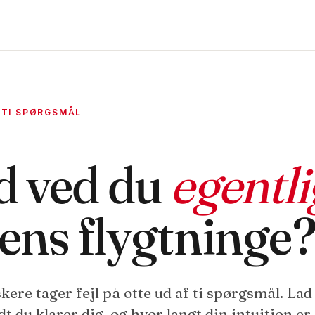
· TI SPØRGSMÅL
d ved du
egentli
ens flygtninge
kere tager fejl på otte ud af ti spørgsmål. Lad
dt du klarer dig, og hvor langt din intuition er